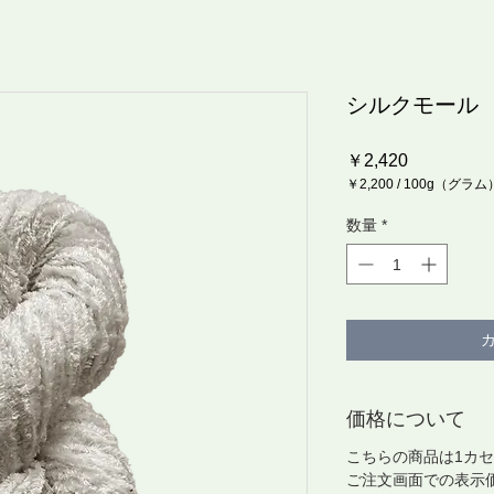
シルクモール
価
￥2,420
格
￥2,200
/
100g（グラム
100g
ご
数量
*
と
に
￥2,200
価格について
こちらの商品は1カセ
ご注文画面での表示