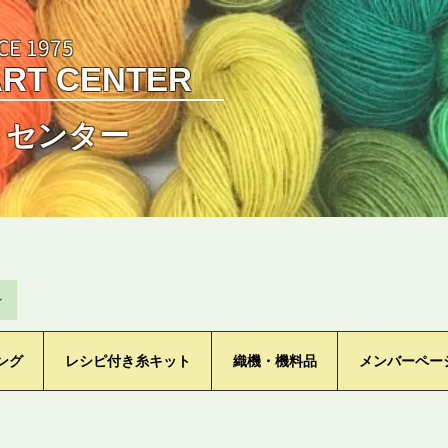
CE 1975
ART CENTER
トセンター
ン
ング
レシピ付き糸キット
織機・機料品
メンバーペー