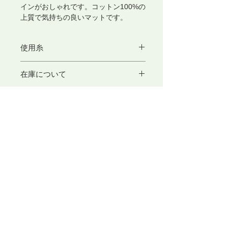
インがおしゃれです。コットン100%の
上質で気持ちの良いマットです。
使用糸
結束糸10/13(綿100%) 3カセ
在庫について
カラーコットン(綿100%) 1カセ
現在選択できないキットは、一部糸が
Kukkaメンバー10%OFF!!
入荷待ちとなっております。
ご了承くださいませ。
​東京アートセンター
弊社は、1975年創業の本格的に学べる手織り教室としてスタ
ートいたしました。手織りを素材から学べるように、併設され
たオリジナル糸専門店では、 絹・毛・綿・麻という天然繊維
から生み出された品質の高い糸を取り扱っております。色彩豊
かな糸は、手織り、手編み、その他様々な技法に適し、数多く
の評価のお声を頂いております。専門のスタッフが、あなたの
「つくりたいもの」をお手伝いいたします。
〒104-0061
​東京都中央区銀座3-11-1 ニュー銀座ビル4F
TEL ：
03-3546-8880