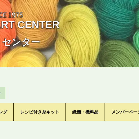
CE 1975
ART CENTER
トセンター
ン
ング
レシピ付き糸キット
織機・機料品
メンバーペー