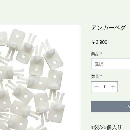
アンカーペグ
価
￥2,900
格
商品
*
選択
数量
*
1袋/25個入り