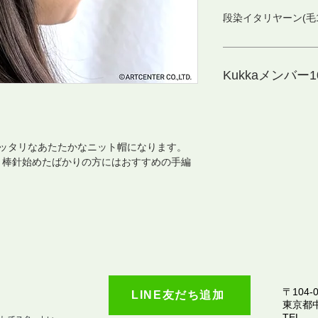
段染イタリヤーン(毛10
Kukkaメンバー10
ピッタリなあたたかなニット帽になります。
、棒針始めたばかりの方にはおすすめの手編
〒104-0
LINE友だち追加
​東京都
TEL