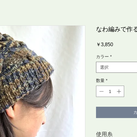
なわ編みで作
価
￥3,850
格
カラー
*
選択
数量
*
使用糸