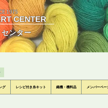
CE 1975
ART CENTER
トセンター
ン
ング
レシピ付き糸キット
織機・機料品
メンバーペー