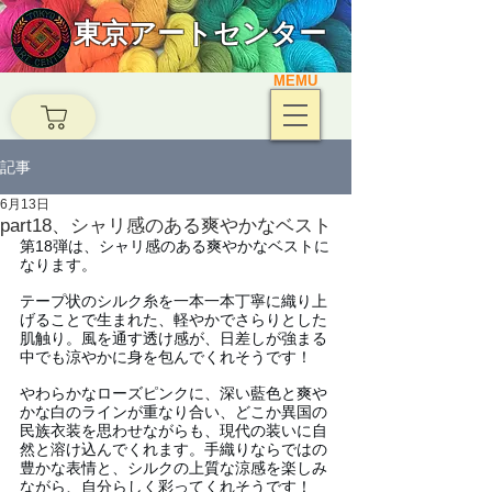
東京アートセンター
MEMU
記事
6月13日
part18、シャリ感のある爽やかなベスト
第18弾は、シャリ感のある爽やかなベストに
なります。
テープ状のシルク糸を一本一本丁寧に織り上
げることで生まれた、軽やかでさらりとした
肌触り。風を通す透け感が、日差しが強まる
中でも涼やかに身を包んでくれそうです！
やわらかなローズピンクに、深い藍色と爽や
かな白のラインが重なり合い、どこか異国の
民族衣装を思わせながらも、現代の装いに自
然と溶け込んでくれます。手織りならではの
豊かな表情と、シルクの上質な涼感を楽しみ
ながら、自分らしく彩ってくれそうです！