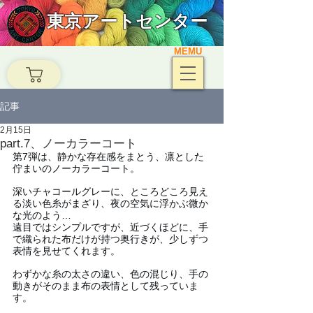
東京アートセンター
MEMU
記事
2月15日
part.7、ノーカラーコート
第7弾は、静かな存在感をまとう、凛とした
佇まいのノーカラーコート。
深いチャコールグレーに、ところどころ見え
る淡い色糸がまざり、夜の空気に浮かぶ微か
な光のよう…
遠目ではシンプルですが、近づくほどに、手
で織られた布だけが持つ奥行きが、少しずつ
表情を見せてくれます。
わずかな糸の太さの違い、色の混じり、手の
動きがそのまま布の表情として残っていま
す。