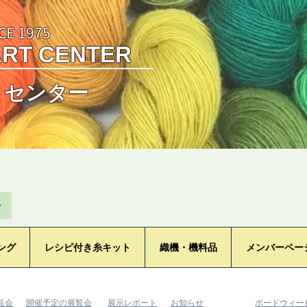
CE 1975
ART CENTER
トセンター
ン
ング
レシピ付き糸キット
織機・機料品
メンバーペー
覧会
​開催予定の展覧会
​展示レポート
​お知らせ
​ボードウィ