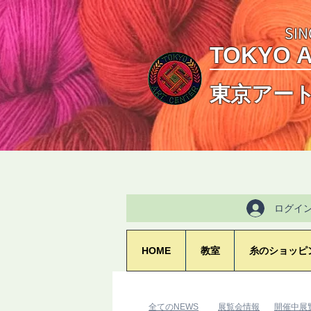
SIN
TOKYO 
東京アー
ログイ
HOME
教室
糸のショッピ
​全てのNEWS
​展覧会情報
​開催中展