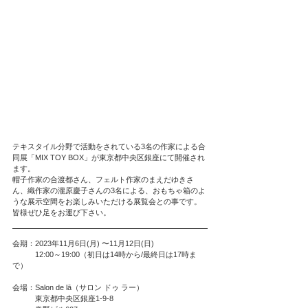
テキスタイル分野で活動をされている3名の作家による合
同展「MIX TOY BOX」が東京都中央区銀座にて開催され
ます。
帽子作家の合渡都さん、フェルト作家のまえだゆきさ
ん、織作家の瀧原慶子さんの3名による、おもちゃ箱のよ
うな展示空間をお楽しみいただける展覧会との事です。
皆様ぜひ足をお運び下さい。
会期：2023年11月6日(月) 〜11月12日(日)
　　　12:00～19:00（初日は14時から/最終日は17時ま
で）
会場：Salon de l
ā（サロン ドゥ ラー）
　　　東京都中央区銀座1-9-8