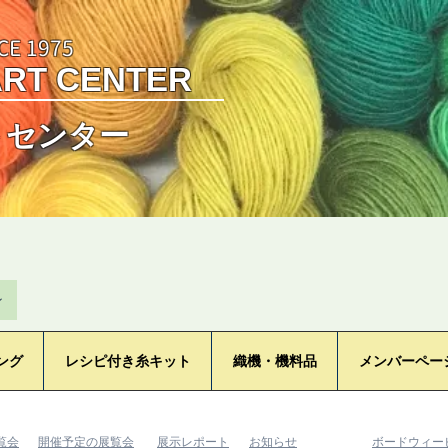
CE 1975
ART CENTER
トセンター
ン
ング
レシピ付き糸キット
織機・機料品
メンバーペー
覧会
​開催予定の展覧会
​展示レポート
​お知らせ
​ボードウィ