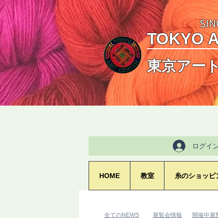
SIN
TOKYO 
東京アー
ログイ
HOME
教室
糸のショッピ
​全てのNEWS
​展覧会情報
​開催中展