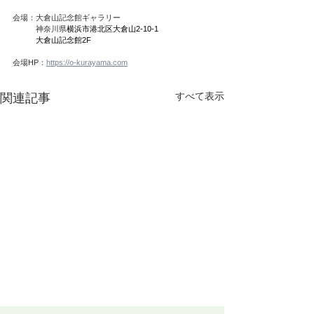
会場：大倉山記念館ギャラリー
　　　神奈川県
横浜市港北区大倉山2-10-1
　　　大倉山記念館2F
会場HP：
https://o-kurayama.com
すべて表示
関連記事