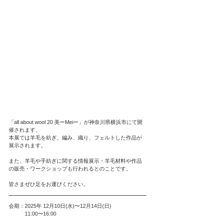
「all about wool 20 美ーMeiー」が神奈川県横浜市にて開
催されます。
本展では羊毛を紡ぎ、編み、織り、フェルトした作品が
展示されます。
また、羊毛や手紡ぎに関する情報展示・羊毛材料や作品
の販売・ワークショップも行われるとのことです。
皆さまぜひ足をお運びください。
会期：2025年 12月10日(水)〜12月14日(日)
　　　11:00〜16:00