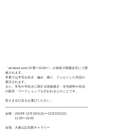
「all about wool 19 羣ーGUNー」が神奈川県横浜市にて開
催されます。
本展では羊毛を紡ぎ、編み、織り、フェルトした作品が
展示されます。
また、羊毛や手紡ぎに関する情報展示・羊毛材料や作品
の販売・ワークショップも行われるとのことです。
皆さまぜひ足をお運びください。
会期：2024年 12月18日(水)〜12月22日(日)
　　　11:00〜16:00
会場：大倉山記念館ギャラリー