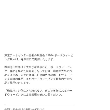
東京アートセンター主催の展覧会「2024 ボードウィービ
ング展vol.1」を銀座にて開催いたします。
本展は山野井佳子先生が考案された「ボードウィービン
グ」作品を集めた展覧会となっており、山野井先生の作
品をはじめ、先生に師事した全国各地のボードウィービ
ング講師の作品、またボードウィービング教室の生徒作
品を展示いたします。
「機織り」の型にとらわれない、自由で奥行のあるボー
ドウィービングによる表現をぜひご覧ください。
会期：2024年 9/15(日)〜9/21(土)