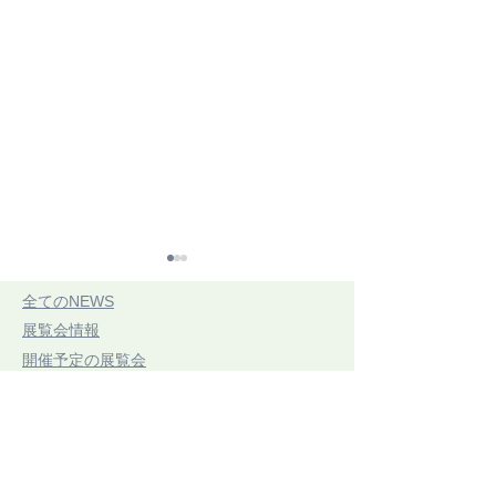
​全てのNEWS
​展覧会情報
​開催予定の展覧会
​開催中展覧会
​展示レポート
CONNECTING
第21回 三思
​手織りのコラム
ARTIFACTSつながるかた
7/20(祝・月)〜7/
​お知らせ
ち展06 2026.07.18.