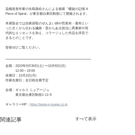
染織造形作家の矢島路絵さんによる個展「螺旋の記憶 A 
Piece of Spiral」が東京都台東区駒形にて開催されます。
本展覧会では自家採取のぜんまい綿や芭蕉布・葛布とい
った古くから伝わる繊維・昔からある技法に異素材や現
代的なエッセンスを加え、コラージュした作品を拝見で
きるとのことです。
皆様ぜひご覧ください。
会期：2023年9月30日(土) 〜10月8日(日)
　　　12:00～19:00
休廊日：10月2日(月)
作家在廊日：全日程在廊予定
会場：ギャルリ ニュアージュ
　　　東京都台東区駒形1-11-9
ギャラリーHP：
https://www.g-nuage.co.jp
すべて表示
関連記事