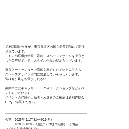
第84回新制作展が、東京都港区の国立新美術館にて開催
されています。
こちらの展示は絵画・彫刻・スペースデザインを中心と
した公募展で、テキスタイル作品の展示もございます。
東京アートセンターで講師を務められている先生方も、
スペースデザイン部門に出展していらっしゃいます。
皆様ぜひ足をお運びください。
期間中にはギャラリートークやワークショップなどイベ
ントもございます。
イベントの詳細や出品者・入選者のご確認は新制作協会
HPをご確認ください。
会期：2025年 9/17(水)〜9/29(月)　
　　　10:00〜18:00(入館は17:30まで/最終日は閉会
14:00・入場締切13:30)　