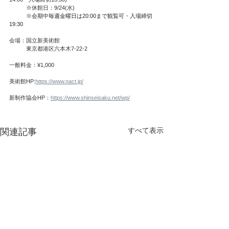
　　　※休館日：9/24(水)　
　　　※
会期中毎週金曜日は20:00まで観覧可・入場締切
19:30
会場：国立新美術館
　　　東京都港区六本木7-22-2
一般料金：¥1,000
美術館HP:
https://www.nact.jp/
新制作協会HP：
https://www.shinseisaku.net/wp/
すべて表示
関連記事