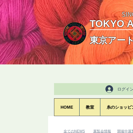
SIN
TOKYO 
東京アー
ログイ
HOME
教室
糸のショッピ
​全てのNEWS
​展覧会情報
​開催中展