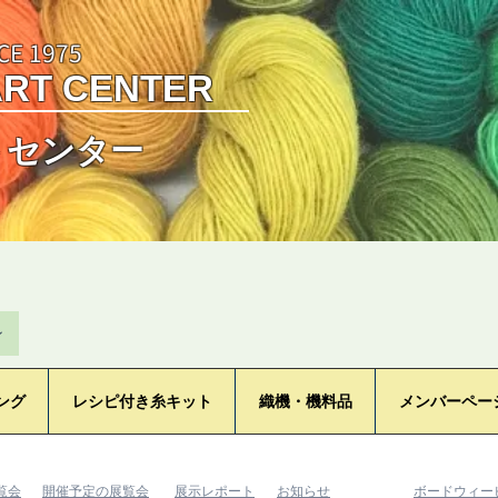
CE 1975
ART CENTER
トセンター
ン
ング
レシピ付き糸キット
織機・機料品
メンバーペー
覧会
​開催予定の展覧会
​展示レポート
​お知らせ
​ボードウィ