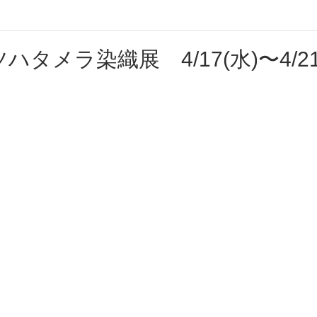
ハタメラ染織展 4/17(水)〜4/21