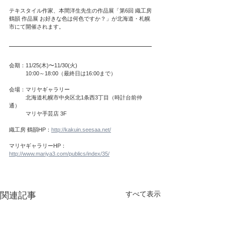
テキスタイル作家、本間洋生先生の作品展「第6回 織工房
鶴韻 作品展 お好きな色は何色ですか？」が北海道・札幌
市にて開催されます。
会期：11/25(木)〜11/30(火)
　　　10:00～18:00（最終日は16:00まで）
会場：マリヤギャラリー
　　　北海道札幌市中央区北1条西3丁目（時計台前仲
通）
　　　マリヤ手芸店 3F
織工房 鶴韻HP：
http://kakuin.seesaa.net/
マリヤギャラリーHP：
http://www.mariya3.com/publics/index/35/
すべて表示
関連記事