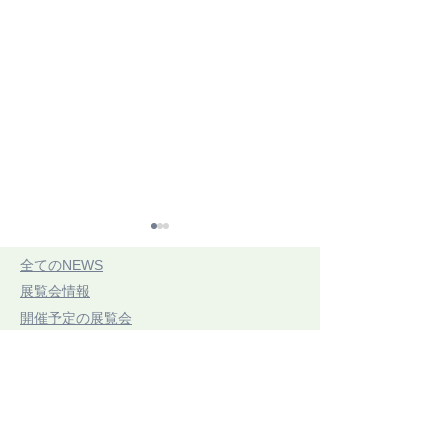
​全てのNEWS
​展覧会情報
​開催予定の展覧会
​開催中展覧会
​展示レポート
CONNECTING
第21回 三思
​手織りのコラム
ARTIFACTSつながるかた
7/20(祝・月)〜7/
​お知らせ
ち展06 2026.07.18.