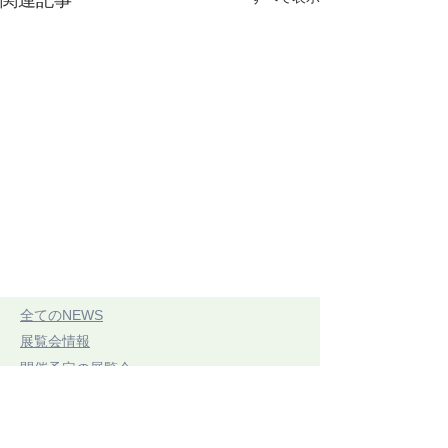
関連記事
​全てのNEWS
​展覧会情報
​開催予定の展覧会
​開催中展覧会
​展示レポート