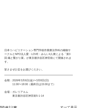
日本リハビリテーション専門学校作業療法学科の織物サ
ークルとNPO法人愛・LOVE・みらい4人衆による「第3
回 織と繋がり展」が東京都渋谷区神宮前にて開催されま
す。
皆さまぜひ足をお運びください。
会期：2026年3月6日(金)〜3月8日(日)
　　　11:00〜18:00（最終日は15:00まで）
会場：ガレリアエム
　　　東京都渋谷区神宮前5-1-14
すべて表示