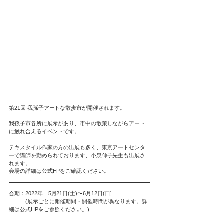
第21回 我孫子アートな散歩市が開催されます。
我孫子市各所に展示があり、市中の散策しながらアート
に触れ合えるイベントです。
テキスタイル作家の方の出展も多く、東京アートセンタ
ーで講師を勤められております、小泉伸子先生も出展さ
れます。
会場の詳細は公式HPをご確認ください。
会期：2022年　5月21日(土)〜6月12日(日)
　　　(展示ごとに開催期間・開催時間が異なります。詳
細は公式HPをご参照ください。)