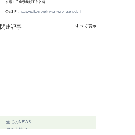
会場：千葉県我孫子市各所
公式HP：
https://abikoartwalk.wixsite.com/sanpoichi
すべて表示
関連記事
​全てのNEWS
​展覧会情報