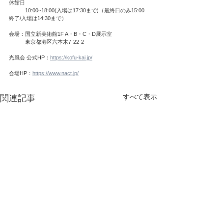
休館日
　　　10:00~18:00(入場は17:30まで)（最終日のみ15:00
終了/入場は14:30まで）
会場：国立新美術館1F A・B・C・D展示室
　　　東京都港区六本木7-22-2
光風会 公式HP：
https://kofu-kai.jp/
会場HP：
https://www.nact.jp/
すべて表示
関連記事