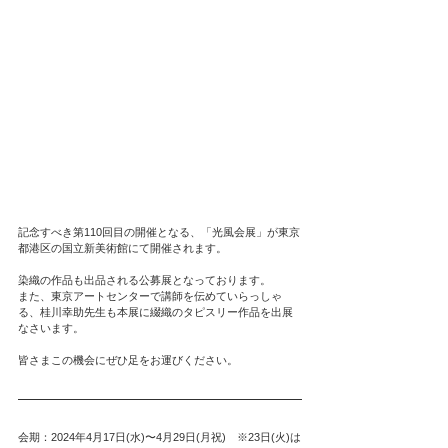
記念すべき第110回目の開催となる、「光風会展」が東京
都港区の国立新美術館にて開催されます。
染織の作品も出品される公募展となっております。
また、東京アートセンターで講師を伝めていらっしゃ
る、桂川幸助先生も本展に綴織のタピスリー作品を出展
なさいます。
皆さまこの機会にぜひ足をお運びください。
会期：2024年4月17日(水)〜4月29日(月祝)　※23日(火)は