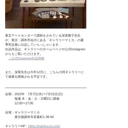
東京アートセンターで講師をされている深尾雅子先生
が、東京・調布市仙川にある「ギャラリーマミカ」の夏
季常設展に出品していらっしゃいます。
出品作品は、ギャラリーのホームページや公式Instagram
からもご覧いただけます。
→公式Instagram作品情報
また、深尾先生は今年12月に、こちらの同ギャラリーに
て個展を開催される予定です。
会期：2022年　7月7日(木)〜7月31日(日)
　　　毎週 木・金・土・日曜日に開催
　　　12:00〜17:00 
会場：ギャラリーマミカ
　　　東京都調布市若葉町1-38-64
ギャラリーHP：
https://mamica-m.com/