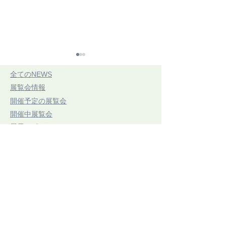
​全てのNEWS
​展覧会情報
​開催予定の展覧会
​開催中展覧会
​展示レポート
CONNECTING
第21回 三思
​手織りのコラム
ARTIFACTSつながるかた
7/20(祝・月)〜7/
​お知らせ
ち展06 2026.07.18.
​ボードウィービング作品
(SAT)-09.13.(SUN)
​東京アートセンター
弊社は、1975年創業の本格的に学べる手織り教室としてスタ
ートいたしました。手織りを素材から学べるように、併設され
たオリジナル糸専門店では、 絹・毛・綿・麻という天然繊維