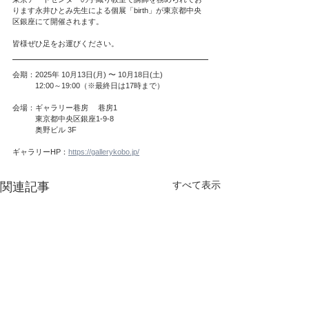
ります永井ひとみ先生による個展「birth」が東京都中央
区銀座にて開催されます。
皆様ぜひ足をお運びください。
会期：2025年 10月13日(月) 〜 10月18日(土)
　　　12:00～19:00（※最終日は17時まで）
会場：ギャラリー巷房 　巷房1
　　　東京都中央区銀座1-9-8
　　　奥野ビル 3F
ギャラリーHP：
https://gallerykobo.jp/
すべて表示
関連記事