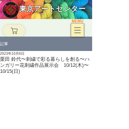
東京アートセンター
MEMU
記事
2023年10月6日
栗田 鈴代〜刺繍で彩る暮らしを創る〜ハ
ンガリー花刺繍作品展示会 10/12(木)〜
10/15(日)