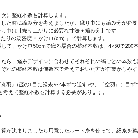
、次に整経本数も計算します。
算した時に縮み分を考えましたが、織り巾にも縮み分が必要
かけ巾は【織り上がりに必要な寸法＋縮み分】です。
たりの筬密度 × かけ巾(cm) 』で計算します。
して、かけ巾50cmで織る場合の整経本数は、4×50で200
したら、経糸デザインに合わせてそれぞれの縞ごとの本数も
れぞれの整経本数は偶数本で考えておいた方が作業がしやす
丸羽』(筬の1目に経糸を2本ずつ通す)や、『空羽』(1目
れも考えて整経本数を計算する必要があります。
る
計算が決まりましたら用意したルート糸を使って、経糸を整