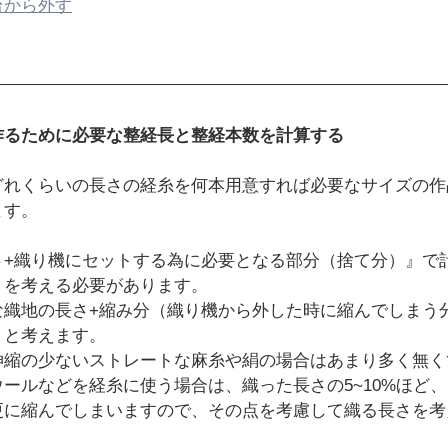
台から外す
作るために必要な整経長と整経本数を計算する
どれくらいの長さの経糸を何本用意すれば必要なサイズの作
ます。
さ+織り機にセットする為に必要となる部分（捨て分）』で
』を考える必要があります。
な織地の長さ+縮み分（織り機から外した時に縮んでしまう
』と考えます。
伸縮の少ないストレートな麻糸や絹の場合はあまり多く無く
ールなどを経糸に使う場合は、織った長さの5~10%ほど
更に縮んでしまいますので、その点を考慮して織る長さを考