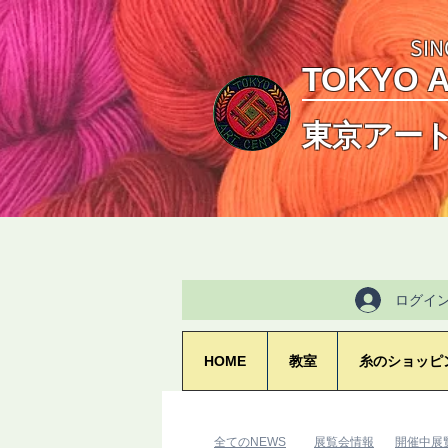
SIN
TOKYO 
東京アー
ログイ
HOME
教室
糸のショッピ
​全てのNEWS
​展覧会情報
​開催中展