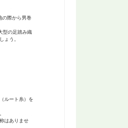
地の際から男巻
大型の足踏み織
しょう。
（ルート糸）を
。
称はありませ