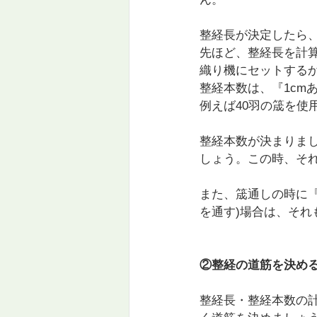
整経長が決定したら
先ほど、整経長を計
織り機にセットする
整経本数は、『1cmあ
例えば40羽の筬を使用
整経本数が決まりま
しょう。この時、そ
また、筬通しの時に『
を通す)場合は、そ
②整経の道筋を決め
整経長・整経本数の