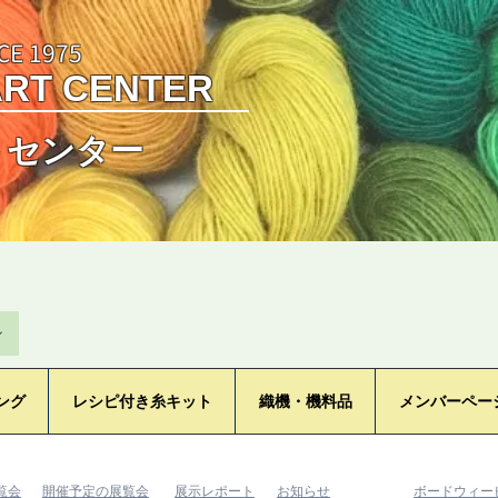
CE 1975
ART CENTER
トセンター
ン
ング
レシピ付き糸キット
織機・機料品
メンバーペー
覧会
​開催予定の展覧会
​展示レポート
​お知らせ
​ボードウィ