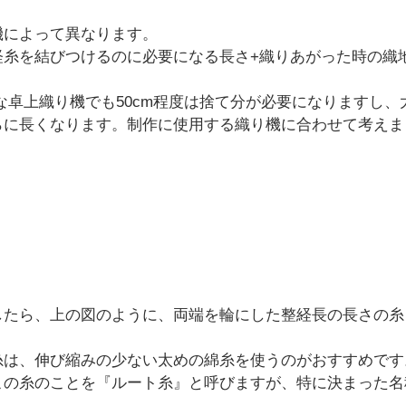
機によって異なります。
経糸を結びつけるのに必要になる長さ+織りあがった時の織
。
な卓上織り機でも50cm程度は捨て分が必要になりますし、
らに長くなります。制作に使用する織り機に合わせて考えま
したら、上の図のように、両端を輪にした整経長の長さの糸
糸は、伸び縮みの少ない太めの綿糸を使うのがおすすめです
この糸のことを『ルート糸』と呼びますが、特に決まった名