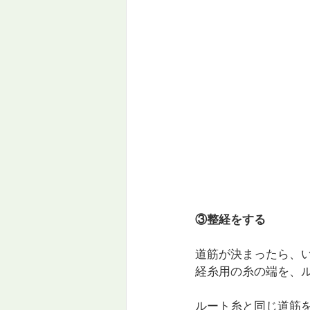
③整経をする
道筋が決まったら、
経糸用の糸の端を、
ルート糸と同じ道筋