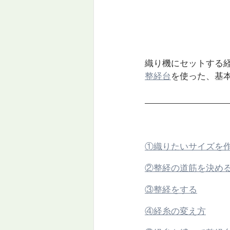
織り機にセットする
整経台
を使った、基
①織りたいサイズを
②整経の道筋を決める
③整経をする
④経糸の変え方