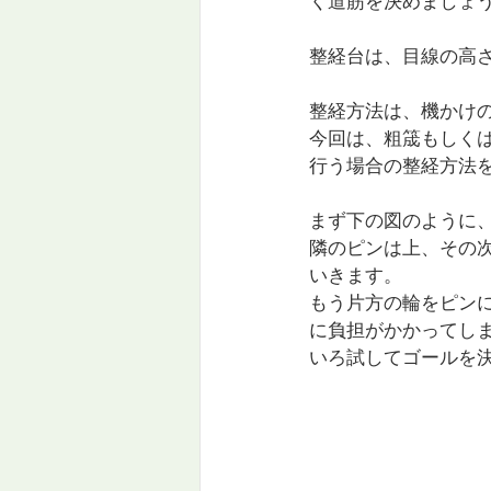
く道筋を決めましょ
整経台は、目線の高
整経方法は、機かけ
今回は、粗筬もしく
行う場合の整経方法
まず下の図のように
隣のピンは上、その
いきます。
もう片方の輪をピン
に負担がかかってし
いろ試してゴールを