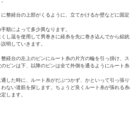
う。
さに整経台の上部がくるように、立てかけるか壁などに固定
の手順によって多少異なります。
はくし筬を使用して男巻きに経糸を先に巻き込んでから綜絖
を説明していきます。
、整経台の左上のピンにルート糸の片方の輪を引っ掛け、ス
次のピンは下、以降のピンは全て外側を通るようにルート糸
に通した時に、ルート糸がだぶつかず、かといって引っ張り
まわない道筋を探します。ちょうど良くルート糸が張れる糸
決定します。