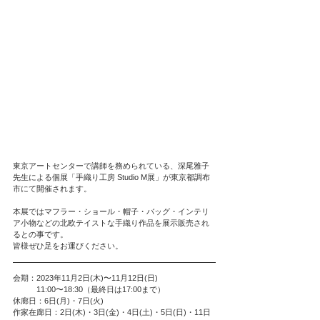
東京アートセンターで講師を務められている、深尾雅子
先生による個展「手織り工房 Studio M展」が東京都調布
市にて開催されます。
本展ではマフラー・ショール・帽子・バッグ・インテリ
ア小物などの北欧テイストな手織り作品を展示販売され
るとの事です。
皆様ぜひ足をお運びください。
会期：2023年11月2日(木)〜11月12日(日)
　　　11:00〜18:30（最終日は17:00まで）
休廊日：6日(月)・7日(火)
作家在廊日：2日(木)・3日(金)・4日(土)・5日(日)・11日