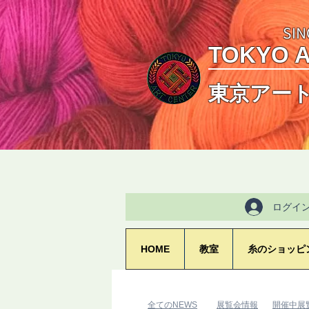
SIN
TOKYO 
東京アー
ログイ
HOME
教室
糸のショッピ
​全てのNEWS
​展覧会情報
​開催中展