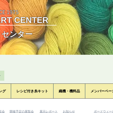
CE 1975
ART CENTER
トセンター
ン
ング
レシピ付き糸キット
織機・機料品
メンバーペー
覧会
​開催予定の展覧会
​展示レポート
​お知らせ
​ボードウィ