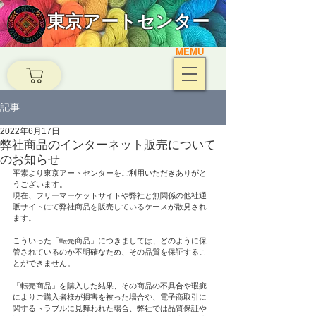
東京アートセンター
MEMU
記事
2022年6月17日
弊社商品のインターネット販売について
のお知らせ
平素より東京アートセンターをご利用いただきありがと
うございます。
現在、フリーマーケットサイトや弊社と無関係の他社通
販サイトにて弊社商品を販売しているケースが散見され
ます。
こういった「転売商品」につきましては、どのように保
管されているのか不明確なため、その品質を保証するこ
とができません。
「転売商品」を購入した結果、その商品の不具合や瑕疵
によりご購入者様が損害を被った場合や、電子商取引に
関するトラブルに見舞われた場合、弊社では品質保証や