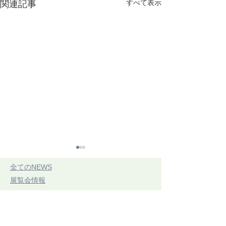
すべて表示
関連記事
​全てのNEWS
​展覧会情報
​開催予定の展覧会
​開催中展覧会
​展示レポート