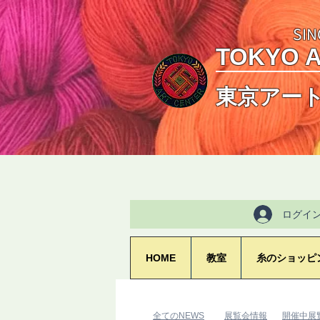
SIN
TOKYO 
東京アー
ログイ
HOME
教室
糸のショッピ
​全てのNEWS
​展覧会情報
​開催中展