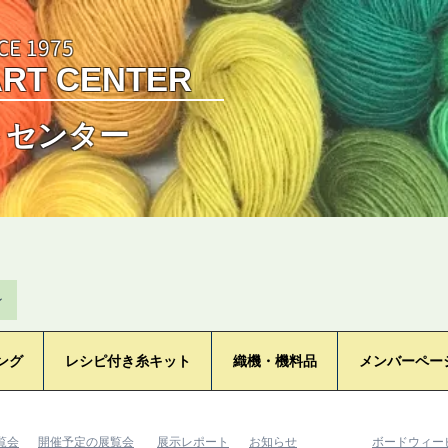
CE 1975
ART CENTER
トセンター
ン
ング
レシピ付き糸キット
織機・機料品
メンバーペー
覧会
​開催予定の展覧会
​展示レポート
​お知らせ
​ボードウィ