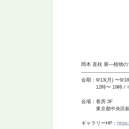
岡本 直枝 展―植物
会期：9/13(月) 〜9/18
　　　12時〜 19時 
会場：巷房 3F
　　　東京都中央区銀座
ギャラリーHP：
https