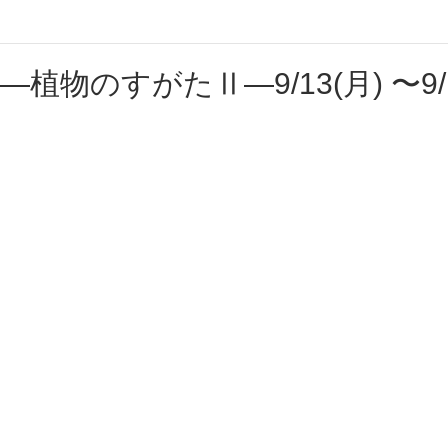
―植物のすがたⅡ―9/13(月) 〜9/1