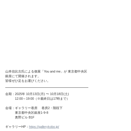
山本信比古氏による個展「You and me」が 東京都中央区
銀座にて開催されます。
皆様ぜひ足をお運びください。
会期：2025年 10月13日(月) 〜 10月18日(土)
　　　12:00～19:00（※最終日は17時まで）
会場：ギャラリー巷房 　巷房2・階段下
　　　東京都中央区銀座1-9-8
　　　奥野ビル B1F
ギャラリーHP：
https://gallerykobo.jp/