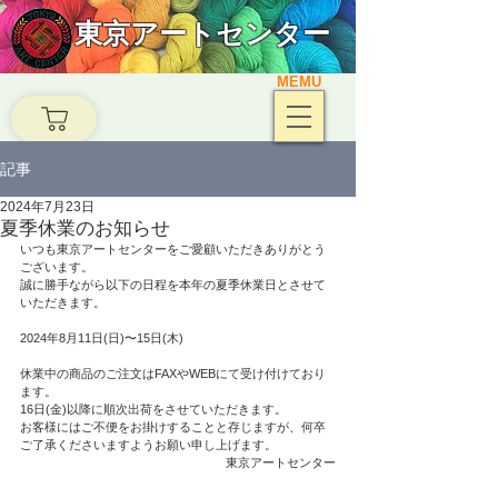
東京アートセンター
MEMU
記事
2024年7月23日
夏季休業のお知らせ
いつも東京アートセンターをご愛顧いただきありがとう
ございます。
誠に勝手ながら以下の日程を本年の夏季休業日とさせて
いただきます。
2024年8月11日(日)〜15日(木)
休業中の商品のご注文はFAXやWEBにて受け付けており
ます。
16日(金)以降に順次出荷をさせていただきます。
お客様にはご不便をお掛けすることと存じますが、何卒
ご了承くださいますようお願い申し上げます。
東京アートセンター