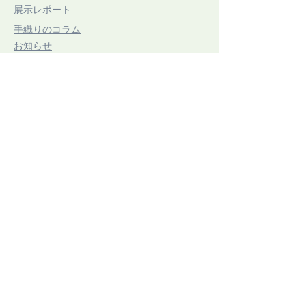
​展示レポート
第21回 三思展
つづれおり作家
​手織りのコラム
7/20(祝・月)〜7/25(土)
希
​お知らせ
​ボードウィービング作品
ストロマトラ
6/13(土)〜7/15(
​東京アートセンター
弊社は、1975年創業の本格的に学べる手織り教室としてスタ
ートいたしました。手織りを素材から学べるように、併設され
たオリジナル糸専門店では、 絹・毛・綿・麻という天然繊維
から生み出された品質の高い糸を取り扱っております。色彩豊
かな糸は、手織り、手編み、その他様々な技法に適し、数多く
の評価のお声を頂いております。専門のスタッフが、あなたの
「つくりたいもの」をお手伝いいたします。
〒104-0061
​東京都中央区銀座3-11-1 ニュー銀座ビル4F
TEL ：
03-3546-8880
E-mail ：
info@artcenter.co.jp
営業時間：10:00～18:30 (土日～17:30）
定休日 ： 祝祭日・第1日曜
LINE友だち追加