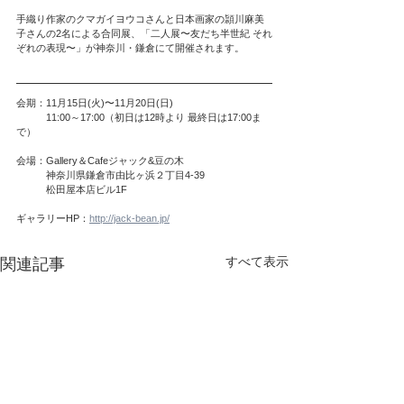
手織り作家のクマガイヨウコさんと日本画家の頴川麻美
子さんの2名による合同展、「二人展〜友だち半世紀 それ
ぞれの表現〜」が神奈川・鎌倉にて開催されます。
会期：11月15日(火)〜11月20日(日)
　　　11:00～17:00（初日は12時より 最終日は17:00ま
で）
会場：Gallery＆Cafeジャック&豆の木
　　　神奈川県鎌倉市由比ヶ浜２丁目4-39
　　　松田屋本店ビル1F
ギャラリーHP：
http://jack-bean.jp/
すべて表示
関連記事