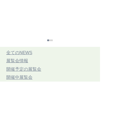
​全てのNEWS
​展覧会情報
​開催予定の展覧会
​開催中展覧会
​展示レポート
CONNECTING
第21回 三思
​手織りのコラム
ARTIFACTSつながるかた
7/20(祝・月)〜7/
​お知らせ
ち展06 2026.07.18.
​ボードウィービング作品
(SAT)-09.13.(SUN)
​東京アートセンター
弊社は、1975年創業の本格的に学べる手織り教室としてスタ