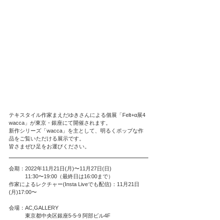
テキスタイル作家まえだゆきさんによる個展「Felt+α展4 
wacca」が東京・銀座にて開催されます。
新作シリーズ「wacca」を主として、明るくポップな作
品をご覧いただける展示です。
皆さまぜひ足をお運びください。
会期：2022年11月21日(月)〜11月27日(日)
　　　11:30〜19:00（最終日は16:00まで）
作家によるレクチャー(Insta Liveでも配信)：11月21日
(月)17:00〜
会場：AC,GALLERY
　　　東京都中央区銀座5-5-9 阿部ビル4F