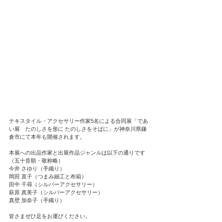
テキスタイル・アクセサリー作家5名による合同展「であ
い展　たのしさを形に たのしさをそばに」が神奈川県鎌
倉市にて本年も開催されます。
本展への出品作家と出展作品ジャンルは以下の通りです
（五十音順・敬称略）
今井 さゆり（手織り）
岡田 直子（つまみ細工と布箱）
田中 千尋（シルバーアクセサリー）
萩原 真美子（シルバーアクセサリー）
真壁 加奈子（手織り）
皆さまぜひ足をお運びください。