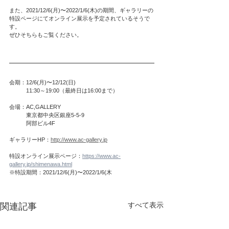
また、2021/12/6(月)〜2022/1/6(木)の期間、ギャラリーの
特設ページにてオンライン展示を予定されているそうで
す。
ぜひそちらもご覧ください。
会期：12/6(月)〜12/12(日)
　　　11:30～19:00（最終日は16:00まで）
会場：AC,GALLERY
　　　東京都中央区銀座5-5-9
　　　阿部ビル4F
ギャラリーHP：
http://www.ac-gallery.jp
特設オンライン展示ページ：
https://www.ac-
gallery.jp/shimenawa.html
※特設期間：2021/12/6(月)〜2022/1/6(木
すべて表示
関連記事