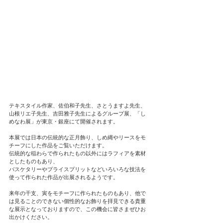
テキスタイル作家、佐伯和子先生、さとうますよ先生、
山根リエ子先生、吉田雅子先生によるグループ展、「し
めなわ展」が東京・銀座にて開催されます。
本展では日本の伝統的な正月飾り、しめ縄やリースをモ
チーフにした作品をご覧いただけます。
伝統的な稲わらで作られたもの以外にはラフィアを素材
としたものもあり、
バスケタリーやプライスプリットなどいろいろな技法を
使って作られた作品が出展されるようです。
来年の干支、寅をモチーフに作られたものもあり、他で
は見ることのできない個性的なお飾りを拝見できる貴重
な展示となっておりますので、この機会に皆さまぜひお
出かけください。