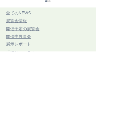
​全てのNEWS
​展覧会情報
​開催予定の展覧会
​開催中展覧会
​展示レポート
第21回 三思展
つづれおり作家
​手織りのコラム
7/20(祝・月)〜7/25(土)
希
​お知らせ
​ボードウィービング作品
ストロマトラ
6/13(土)〜7/15(
​東京アートセンター
弊社は、1975年創業の本格的に学べる手織り教室としてスタ
ートいたしました。手織りを素材から学べるように、併設され
たオリジナル糸専門店では、 絹・毛・綿・麻という天然繊維
から生み出された品質の高い糸を取り扱っております。色彩豊
かな糸は、手織り、手編み、その他様々な技法に適し、数多く
の評価のお声を頂いております。専門のスタッフが、あなたの
「つくりたいもの」をお手伝いいたします。
〒104-0061
​東京都中央区銀座3-11-1 ニュー銀座ビル4F