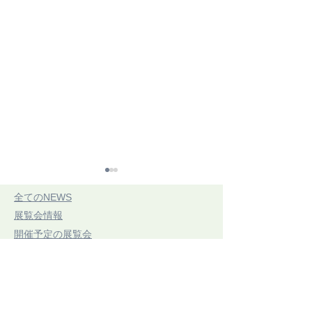
​全てのNEWS
​展覧会情報
​開催予定の展覧会
​開催中展覧会
​展示レポート
CONNECTING
第21回 三思
​手織りのコラム
ARTIFACTSつながるかた
7/20(祝・月)〜7/
​お知らせ