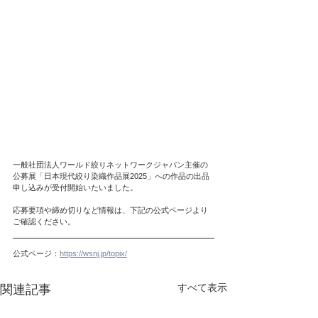
一般社団法人ワールド絞りネットワークジャパン主催の
公募展「日本現代絞り染織作品展2025」への作品の出品
申し込みが受付開始いたいました。
応募要項や締め切りなど情報は、下記の公式ページより
ご確認ください。
公式ページ：
https://wsnj.jp/topix/
すべて表示
関連記事