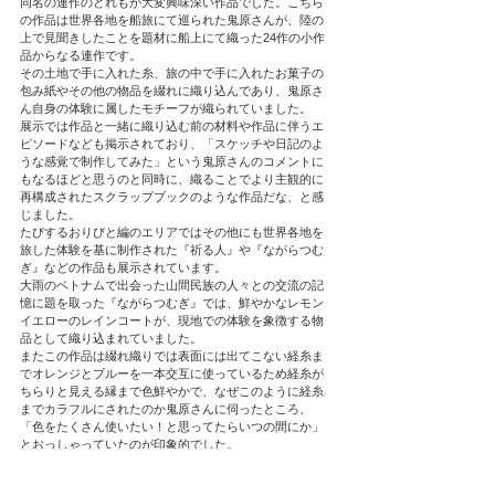
同名の連作のどれもが大変興味深い作品でした。こちら
の作品は世界各地を船旅にて巡られた鬼原さんが、陸の
上で見聞きしたことを題材に船上にて織った24作の小作
品からなる連作です。
その土地で手に入れた糸、旅の中で手に入れたお菓子の
包み紙やその他の物品を綴れに織り込んであり、鬼原さ
ん自身の体験に属したモチーフが織られていました。
展示では作品と一緒に織り込む前の材料や作品に伴うエ
ピソードなども掲示されており、「スケッチや日記のよ
うな感覚で制作してみた」という鬼原さんのコメントに
もなるほどと思うのと同時に、織ることでより主観的に
再構成されたスクラップブックのような作品だな、と感
じました。
たびするおりびと編のエリアではその他にも世界各地を
旅した体験を基に制作された『祈る人』や『ながらつむ
ぎ』などの作品も展示されています。
大雨のベトナムで出会った山間民族の人々との交流の記
憶に題を取った『ながらつむぎ』では、鮮やかなレモン
イエローのレインコートが、現地での体験を象徴する物
品として織り込まれていました。
またこの作品は綴れ織りでは表面には出てこない経糸ま
でオレンジとブルーを一本交互に使っているため経糸が
ちらりと見える縁まで色鮮やかで、なぜこのように経糸
までカラフルにされたのか鬼原さんに伺ったところ、
「色をたくさん使いたい！と思ってたらいつの間にか」
とおっしゃっていたのが印象的でした。
次のエリアでは『GO!GO!!OTENBA☆GIRL』など、鬼原
さんのエネルギッシュな色使いが前面にでた作品が展示