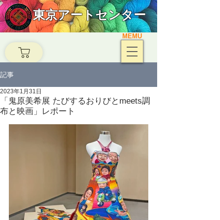
東京アートセンター
MEMU
記事
2023年1月31日
「鬼原美希展 たびするおりびとmeets調
布と映画」レポート