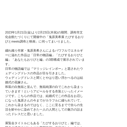
2023年1月21日(金)より2月23日(木祝)の期間、調布市文
化会館たづくりにて開催中の「鬼原美希展 たびするおり
びとmeets調布と映画」に伺ってまいりました。
綴れ織り作家・鬼原美希さんによるパワフルでエネルギ
ーに溢れた作品は「日常の物語編」「たびするおりびと
編」「あなたもおりびと編」の3部構成で展示されていま
す。
日常の物語編では『マリッジレインボー』と題されたウ
ェディングドレスの作品が目を引きました。
ウェディングドレスと聞くとやはり思い浮かべるのは結
婚式の花嫁さん。
和装の白無垢と並んで、無垢純潔の白でこれから染まっ
ていきます！というアピールをする衣装といったイメー
ジです。こちらの作品では、結婚式でこの作品をお召し
になった鬼原さんの今までがカラフルに綴られていて、
これから染まるのではなく、ここに至るまでで自らの生
活を鮮やかに染めてきた一人の人間としての魅力の詰ま
ったドレスだと思いました。
展覧会タイトルにもある「たびするおりびと」編では、