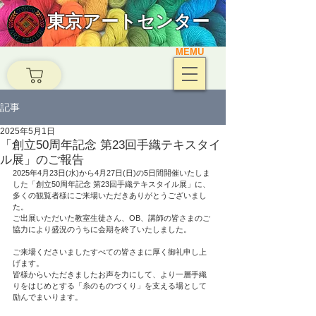
東京アートセンター
MEMU
記事
2025年5月1日
「創立50周年記念 第23回手織テキスタイ
ル展」のご報告
2025年4月23日(水)から4月27日(日)の5日間開催いたしま
した「創立50周年記念 第23回手織テキスタイル展」に、
多くの観覧者様にご来場いただきありがとうございまし
た。
ご出展いただいた教室生徒さん、OB、講師の皆さまのご
協力により盛況のうちに会期を終了いたしました。
ご来場くださいましたすべての皆さまに厚く御礼申し上
げます。
皆様からいただきましたお声を力にして、より一層手織
りをはじめとする「糸のものづくり」を支える場として
励んでまいります。