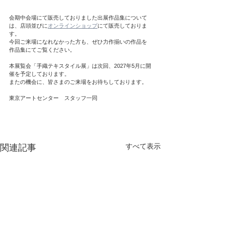
会期中会場にて販売しておりました出展作品集について
は、店頭並びに
オンラインショップ
にて販売しておりま
す。
今回ご来場になれなかった方も、ぜひ力作揃いの作品を
作品集にてご覧ください。
本展覧会「手織テキスタイル展」は次回、2027年5月に開
催を予定しております。
またの機会に、皆さまのご来場をお待ちしております。
東京アートセンター　スタッフ一同
すべて表示
関連記事