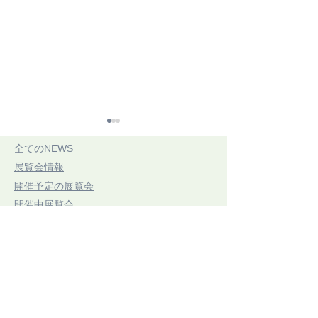
​全てのNEWS
​展覧会情報
​開催予定の展覧会
​開催中展覧会
​展示レポート
第21回 三思展
つづれおり作家
​手織りのコラム
7/20(祝・月)〜7/25(土)
希
​お知らせ
​ボードウィービング作品
ストロマトラ
6/13(土)〜7/15(