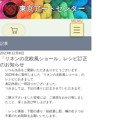
東京アートセンター
MEMU
記事
2023年12月8日
「リネンの北欧風ショール」レシピ訂正
のお知らせ
いつも当店をご愛顧いただきありがとうございます。
2023年冬に製作しました「リネンの北欧風ショール」の
レシピにおきまして、
表記内容に一部誤りがございました。
つきましては、下記の通りに訂正させていただきます。
ご購入下さいました皆様には、ご迷惑をおかけ致しまし
たこと、深くお詫び申し上げます。
・レシピ裏面：下図の通り「綜絖通し図」欄の右２つが
不要のため削除をお願いいたします。