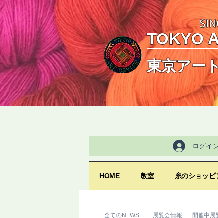
SIN
TOKYO 
東京アー
ログイ
HOME
教室
糸のショッピ
​全てのNEWS
​展覧会情報
​開催中展