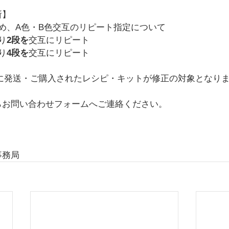
所】
め、A色・B色交互のリピート指定について
り
2段を
交互にリピート
り
4段を
交互にリピート
日までに発送・ご購入されたレシピ・キットが修正の対象となり
らお問い合わせフォームへご連絡ください。
事務局