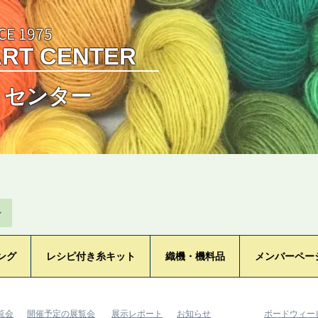
CE 1975
ART CENTER
トセンター
ン
ング
レシピ付き糸キット
織機・機料品
メンバーペー
覧会
​開催予定の展覧会
​展示レポート
​お知らせ
​ボードウィ