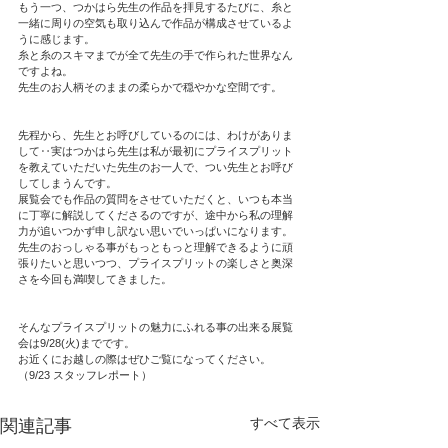
もう一つ、つかはら先生の作品を拝見するたびに、糸と
一緒に周りの空気も取り込んで作品が構成させているよ
うに感じます。
糸と糸のスキマまでが全て先生の手で作られた世界なん
ですよね。
先生のお人柄そのままの柔らかで穏やかな空間です。
先程から、先生とお呼びしているのには、わけがありま
して‥実はつかはら先生は私が最初にプライスプリット
を教えていただいた先生のお一人で、つい先生とお呼び
してしまうんです。
展覧会でも作品の質問をさせていただくと、いつも本当
に丁寧に解説してくださるのですが、途中から私の理解
力が追いつかず申し訳ない思いでいっぱいになります。
先生のおっしゃる事がもっともっと理解できるように頑
張りたいと思いつつ、プライスプリットの楽しさと奥深
さを今回も満喫してきました。
そんなプライスプリットの魅力にふれる事の出来る展覧
会は9/28(火)までです。
お近くにお越しの際はぜひご覧になってください。
（9/23 スタッフレポート）
すべて表示
関連記事